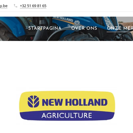
y.be
+32 51 69 81 65
STARTPAGINA
OVER ONS
ONZE ME